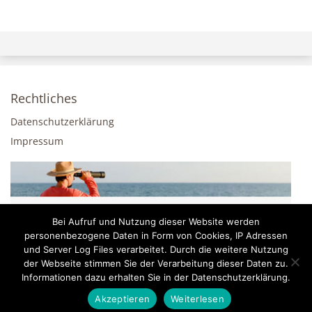
Rechtliches
Datenschutzerklärung
Impressum
Bei Aufruf und Nutzung dieser Website werden
personenbezogene Daten in Form von Cookies, IP Adressen
und Server Log Files verarbeitet. Durch die weitere Nutzung
der Webseite stimmen Sie der Verarbeitung dieser Daten zu.
Informationen dazu erhalten Sie in der Datenschutzerklärung.
Akzeptieren
Weiterlesen
© 2026 - Vintage-Feeling.de