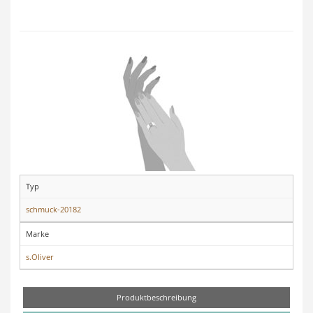
Typ
schmuck-20182
Marke
s.Oliver
Produktbeschreibung