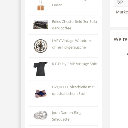
Typ
Leder
Marke
Edles Chesterfield 3er Sofa
dark coffee
Weite
LVPY Vintage Wanduhr
ohne Tickgeräusche
R.E.D. by EMP Vintage Shirt
HZQIFEI Holzschleife mit
quadratischem Stoff
Joop Damen-Ring
Silhouette